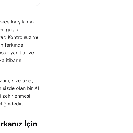
adece karşılamak
en güçlü
var: Kontrolsüz ve
in farkında
msuz yanıtlar ve
a itibarını
üm, size özel,
 sizde olan bir AI
i zehirlenmesi
liğindedir.
rkanız İçin