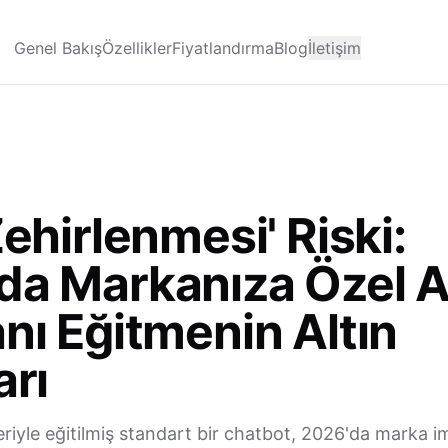
Genel Bakış
Özellikler
Fiyatlandırma
Blog
İletişim
Zehirlenmesi' Riski:
da Markanıza Özel A
nı Eğitmenin Altın
arı
riyle eğitilmiş standart bir chatbot, 2026'da marka ima