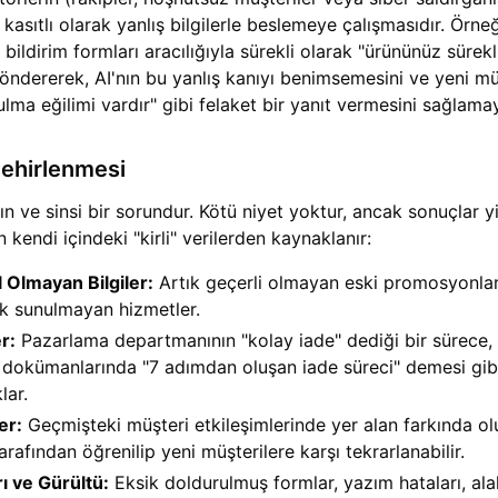
kasıtlı olarak yanlış bilgilerle beslemeye çalışmasıdır. Örne
 bildirim formları aracılığıyla sürekli olarak "ürününüz sürek
 göndererek, AI'nın bu yanlış kanıyı benimsemesini ve yeni mü
a eğilimi vardır" gibi felaket bir yanıt vermesini sağlamaya
Zehirlenmesi
 ve sinsi bir sorundur. Kötü niyet yoktur, ancak sonuçlar yi
zin kendi içindeki "kirli" verilerden kaynaklanır:
 Olmayan Bilgiler:
Artık geçerli olmayan eski promosyonlar,
tık sunulmayan hizmetler.
r:
Pazarlama departmanının "kolay iade" dediği bir sürece,
dokümanlarında "7 adımdan oluşan iade süreci" demesi gib
lar.
er:
Geçmişteki müşteri etkileşimlerinde yer alan farkında 
tarafından öğrenilip yeni müşterilere karşı tekrarlanabilir.
ı ve Gürültü:
Eksik doldurulmuş formlar, yazım hataları, ala