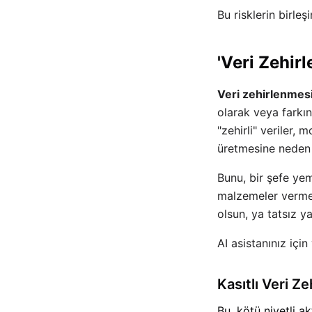
Bu risklerin birle
'Veri Zehirl
Veri zehirlenmes
olarak veya farkınd
"zehirli" veriler,
üretmesine neden 
Bunu, bir şefe ye
malzemeler vermey
olsun, ya tatsız ya
AI asistanınız için
Kasıtlı Veri Z
Bu, kötü niyetli a