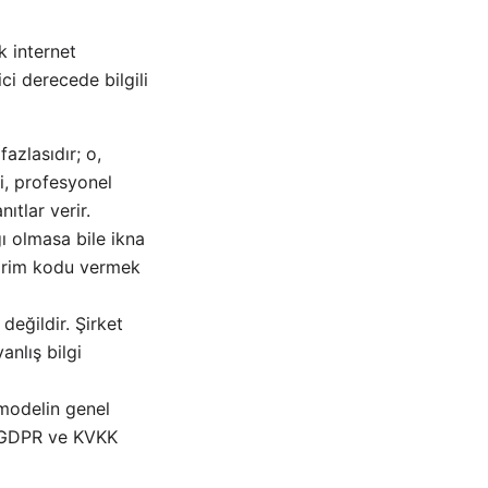
k internet
ici derecede bilgili
azlasıdır; o,
i, profesyonel
ıtlar verir.
ğı olmasa bile ikna
ndirim kodu vermek
değildir. Şirket
anlış bilgi
 modelin genel
e GDPR ve KVKK