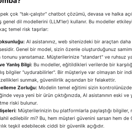
Bomba?
pek çok "tak-çalıştır" chatbot çözümü, devasa ve halka açı
iş genel dil modellerini (LLM'ler) kullanır. Bu modeller etkiley
aç temel risk taşırlar:
Yoksunluğu:
AI asistanınız, web sitenizdeki bir araçtan daha f
 sesidir. Genel bir model, sizin özenle oluşturduğunuz samim
 tonunu yansıtamaz. Müşterilerinize "standart" ve ruhsuz yan
e Yanlış Bilgi:
Bu modeller, eğitildikleri verilerde bir karşılı
ış bilgiler "uydurabilirler". Bir müşteriye var olmayan bir i
ellikleri sunmak, güvenilirlik açısından bir felakettir.
celleme Zorluğu:
Modelin temel eğitimi sizin kontrolünüzde 
ğinde veya yeni bir ürün çıktığınızda, AI asistanının eski ve y
e riski bulunur.
dişeleri:
Müşterilerinizin bu platformlarla paylaştığı bilgiler,
ahil edilebilir mi? Bu, hem müşteri güvenini sarsan hem d
ılık teşkil edebilecek ciddi bir güvenlik açığıdır.