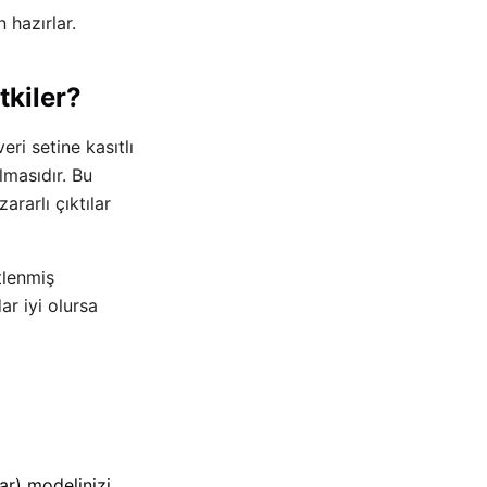
 hazırlar.
tkiler?
ri setine kasıtlı
lmasıdır. Bu
rarlı çıktılar
tlenmiş
r iyi olursa
lar) modelinizi