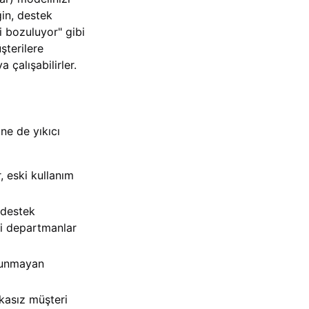
ğin, destek
li bozuluyor" gibi
şterilere
 çalışabilirler.
ne de yıkıcı
 eski kullanım
 destek
i departmanlar
olunmayan
kasız müşteri