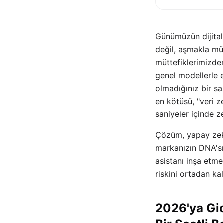
Günümüzün dijital
değil, aşmakla mü
müttefiklerimizden
genel modellerle e
olmadığınız bir sa
en kötüsü, "veri ze
saniyeler içinde ze
Çözüm, yapay zek
markanızın DNA'sın
asistanı inşa etme
riskini ortadan ka
2026'ya Gid