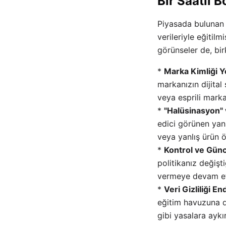
Bir Saatli 
Piyasada bulunan 
verileriyle eğitilm
görünseler de, birk
*
Marka Kimliği 
markanızın dijital
veya esprili marka
*
"Halüsinasyon" v
edici görünen yanl
veya yanlış ürün öz
*
Kontrol ve Gün
politikanız değişti
vermeye devam etm
*
Veri Gizliliği En
eğitim havuzuna d
gibi yasalara aykır