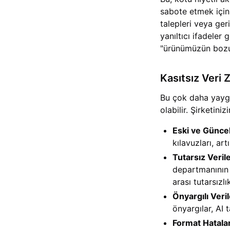
sabote etmek için 
talepleri veya geri
yanıltıcı ifadeler
"ürünümüzün bozulm
Kasıtsız Veri 
Bu çok daha yaygın
olabilir. Şirketini
Eski ve Güncel
kılavuzları, ar
Tutarsız Verile
departmanının 
arası tutarsızlık
Önyargılı Veril
önyargılar, AI 
Format Hatalar