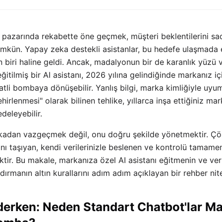
 pazarında rekabette öne geçmek, müşteri beklentilerini s
mkün. Yapay zeka destekli asistanlar, bu hedefe ulaşmada 
 biri haline geldi. Ancak, madalyonun bir de karanlık yüzü 
ğitilmiş bir AI asistanı, 2026 yılına gelindiğinde markanız iç
atli bombaya dönüşebilir. Yanlış bilgi, marka kimliğiyle uyu
hirlenmesi" olarak bilinen tehlike, yıllarca inşa ettiğiniz mark
deleyebilir.
adan vazgeçmek değil, onu doğru şekilde yönetmektir. Çöz
ı taşıyan, kendi verilerinizle beslenen ve kontrolü tamamen
ktir. Bu makale, markanıza özel AI asistanı eğitmenin ve ver
ldırmanın altın kurallarını adım adım açıklayan bir rehber nite
erken: Neden Standart Chatbot'lar Ma