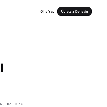
Giriş Yap
Ücretsiz Deneyin
I
jınızı riske