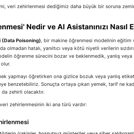
şimi, veri zehirlenmesi dediğimiz daha büyük bir soruna zemin
enmesi' Nedir ve AI Asistanınızı Nasıl E
i (Data Poisoning)
, bir makine öğrenmesi modelinin eğitim ve
a olmadan hatalı, yanıltıcı veya kötü niyetli verilerin sızdırı
 modelin öğrenme sürecini bozar ve beklenmedik, yanlış veya za
olur.
mek yapmayı öğretirken ona gizlice bozuk veya yanlış etike
e benzetebiliriz. Sonuçta ortaya çıkan yemek, tarif ne kada
 da zehirli olacaktır.
 veri zehirlenmesinin iki ana türü vardır:
ehirlenmesi
ktörlerin (rakipler, hoşnutsuz müşteriler veya siber saldırgan